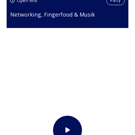
Open end
Party
Networking, Fingerfood & Musik
THROWBACK
A-Summit Rückblick