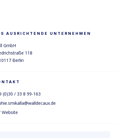
AS AUSRICHTENDE UNTERNEHMEN
ll GmbH

edrichstraße 118

10117 Berlin
ONTAKT
 (0)30 / 33 8 99-163
phie.smikalla@walldecaux.de
r Website