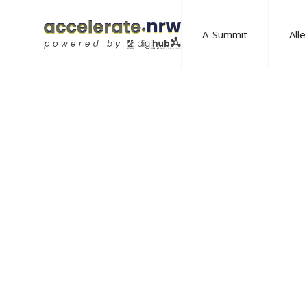
A-Summit
All
Nurture by W