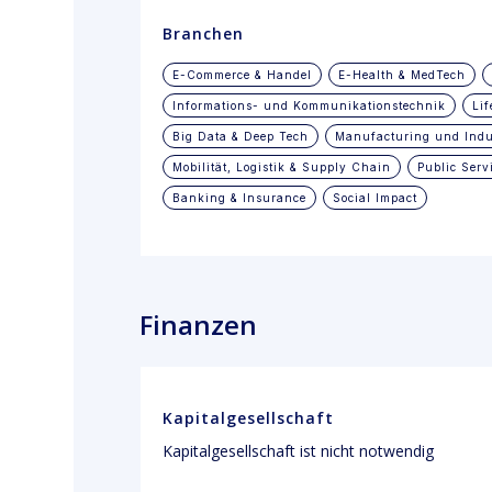
Branchen
E-Commerce & Handel
E-Health & MedTech
Informations- und Kommunikationstechnik
Lif
Big Data & Deep Tech
Manufacturing und Indus
Mobilität, Logistik & Supply Chain
Public Serv
Banking & Insurance
Social Impact
Finanzen
Kapitalgesellschaft
Kapitalgesellschaft ist nicht notwendig