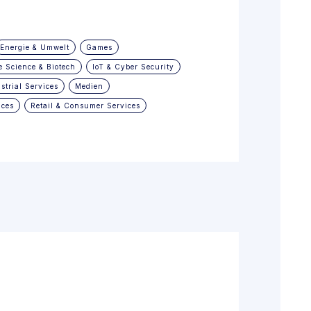
Energie & Umwelt
Games
e Science & Biotech
loT & Cyber Security
trial Services
Medien
ices
Retail & Consumer Services