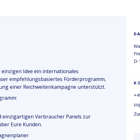
D
Wa
Fri
D-
 einzigen Idee ein internationales
nser empfehlungsbasiertes Förderprogramm,
K
zung einer Reichweitenkampagne unterstützt.
+49
ogramm:
so
Zu
 einzigartigen Verbraucher Panels zur
über Eure Kunden.
agnenplaner